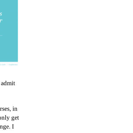
 admit
rses, in
only get
nge. I