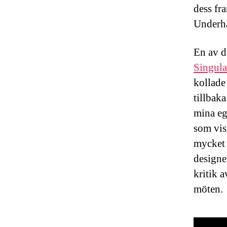
dess fra
Underhå
En av d
Singula
kollade
tillbak
mina eg
som vis
mycket 
designe
kritik a
möten.