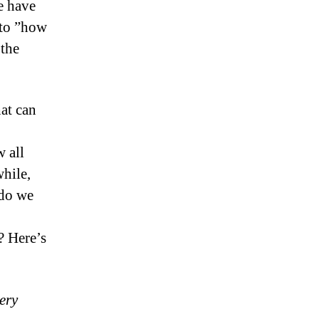
we have
 to ”how
 the
at can
w all
while,
 do we
? Here’s
very