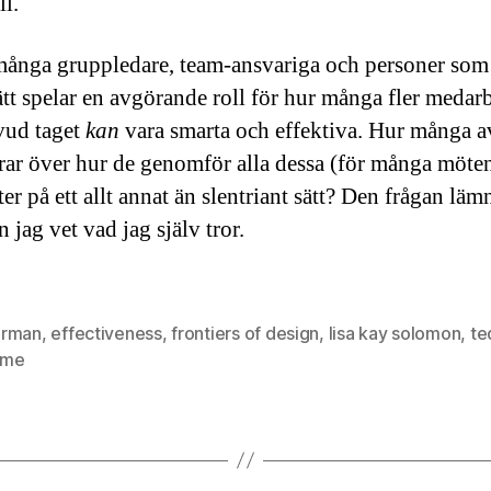
ll.
många gruppledare, team-ansvariga och personer som
ätt spelar en avgörande roll för hur många fler medar
vud taget
kan
vara smarta och effektiva. Hur många a
erar över hur de genomför alla dessa (för många möten
ter på ett allt annat än slentriant sätt? Den frågan läm
 jag vet vad jag själv tror.
rman
,
effectiveness
,
frontiers of design
,
lisa kay solomon
,
te
ime