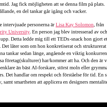
mtid. Jag fick möjligheten att se denna film på plats.
llande, en del tankar går igång och vacker.
e intervjuade personerna är
Lisa Kay Solomon
, från
rity University
. En person jag blev intresserad av oc
 upp. Detta ledde mig till ett TEDx-snack hon gjort et
a. Det låter som om hon konkretiserat och strukturera
na tankar sedan länge, angående en viktig konkurren
sa företag(skulturer) har/kommer att ha. Och den är v
enklare än bäst AI-forskare, störst moln eller grymm
rs. Det handlar om respekt och förståelse för tid. En 
v, samt smartheten att applicera en designers mentalite