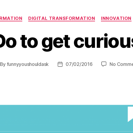
Categories
ORMATION
DIGITAL TRANSFORMATION
INNOVATION
Do to get curiou
By
funnyyoushouldask
07/02/2016
No Comme
st
Post
thor
date