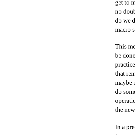
get to m
no doub
do we do
macro sh
This me
be done
practic
that rem
maybe e
do some
operati
the new 
In a pr