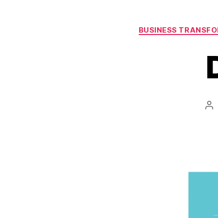
BUSINESS TRANSF
Po
au