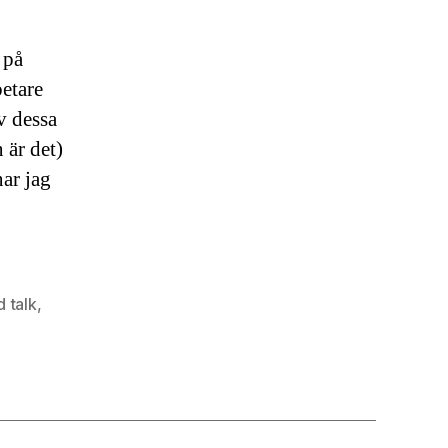
 på
betare
v dessa
 är det)
nar jag
d talk
,