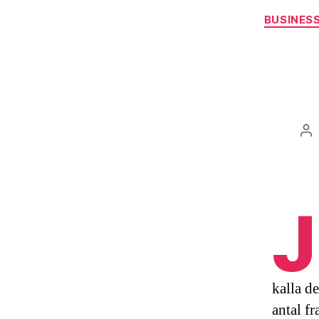
BUSINES
Po
au
J
kalla de
antal f