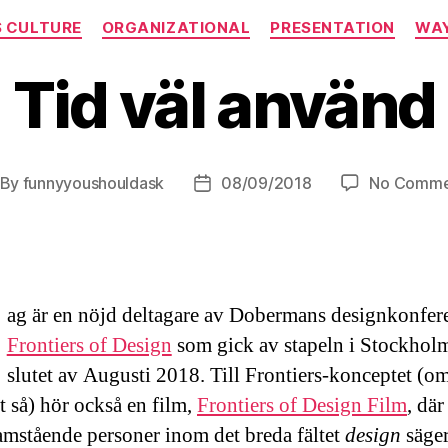
Categories
S CULTURE
ORGANIZATIONAL
PRESENTATION
WAY
Tid väl använd
By
funnyyoushouldask
08/09/2018
No Comme
st
Post
thor
date
ag är en nöjd deltagare av Dobermans designkonfer
Frontiers of Design
som gick av stapeln i Stockholm
slutet av Augusti 2018. Till Frontiers-konceptet (om
t så) hör också en film,
Frontiers of Design Film
, där
ramstående personer inom det breda fältet
design
säger