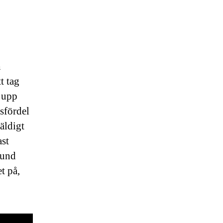
h
t tag
t upp
sfördel
äldigt
ast
sund
t på,