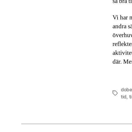
så bra ti
Vi har 
andra s
överhu
reflekt
aktivite
där. Men
dobe
Tags
tid
,
t