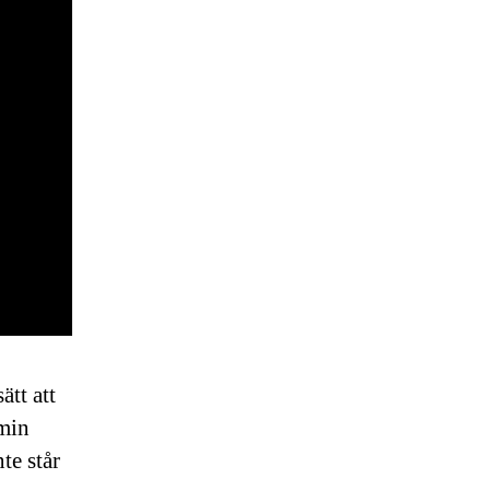
ätt att
 min
te står