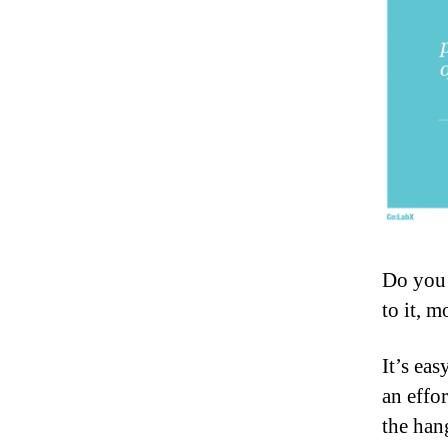
Do you 
to it, m
It’s ea
an effo
the han