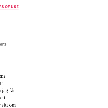
S OF USE
on
nts
Tid
väl
använd
ens
 i
 jag får
 ett
 sitt om