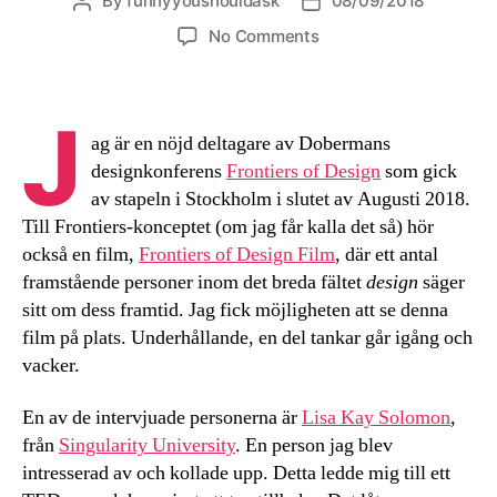
By
funnyyoushouldask
08/09/2018
Post
Post
author
date
on
No Comments
Tid
väl
använd
J
ag är en nöjd deltagare av Dobermans
designkonferens
Frontiers of Design
som gick
av stapeln i Stockholm i slutet av Augusti 2018.
Till Frontiers-konceptet (om jag får kalla det så) hör
också en film,
Frontiers of Design Film
, där ett antal
framstående personer inom det breda fältet
design
säger
sitt om dess framtid. Jag fick möjligheten att se denna
film på plats. Underhållande, en del tankar går igång och
vacker.
En av de intervjuade personerna är
Lisa Kay Solomon
,
från
Singularity University
. En person jag blev
intresserad av och kollade upp. Detta ledde mig till ett