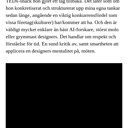
TEDx-snack hon gjort ett tag tillbaka. Det låter som om
hon konkretiserat och strukturerat upp mina egna tankar
sedan länge, angående en viktig konkurrensfördel som
vissa företag(skulturer) har/kommer att ha. Och den är
väldigt mycket enklare än bäst AI-forskare, störst moln
eller grymmast designers. Det handlar om respekt och
förståelse för tid. En sund kritik av, samt smartheten att
applicera en designers mentalitet på, möten.