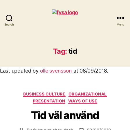
Search
Menu
funny
you
should
ask
Tag:
tid
Last updated by
olle svensson
at
08/09/2018
.
Categories
BUSINESS CULTURE
ORGANIZATIONAL
PRESENTATION
WAYS OF USE
Tid väl använd