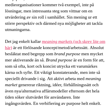
medieorganisationer kommer två exempel, inte på
lösningar, men intressanta steg som vittnar om en
utvärdering av sin roll i samhället. Sin mening ur ett
större perspektiv och därmed nya möjligheter att tackla
utmaningarna.
Det jag enkelt kallar
meaning markets
(och skrev lite om
här)
är ett förlösande koncept/metod/arbetssätt. Absolut
besläktat med begrepp som
brand purpose
men mycket
mer aktiverande än så.
Brand purpose
är en form för att,
som så ofta, kort och koncist utrycka ett varumärkes
kärna och syfte. Ett viktigt konstaterande, men inte så
speciellt drivande i sig. Att aktivt arbeta med
meaning
market
genererar riktning, idéer, förhållningssätt och
även nya/alternativa affärsmodeller eftersom det hela
tiden söker slutvärdet för användaren. Inte
ingångsvärden. En verbifiering av purpose helt enkelt.