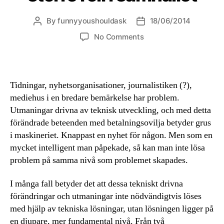
By
funnyyoushouldask
18/06/2014
Post
Post
author
date
on
No Comments
Medieorganisationers
större
roll
i
Tidningar, nyhetsorganisationer, journalistiken (?),
samhället
mediehus i en bredare bemärkelse har problem.
Utmaningar drivna av teknisk utveckling, och med detta
förändrade beteenden med betalningsovilja betyder grus
i maskineriet. Knappast en nyhet för någon. Men som en
mycket intelligent man påpekade, så kan man inte lösa
problem på samma nivå som problemet skapades.
I många fall betyder det att dessa tekniskt drivna
förändringar och utmaningar inte nödvändigtvis löses
med hjälp av tekniska lösningar, utan lösningen ligger på
en djupare, mer fundamental nivå. Från två