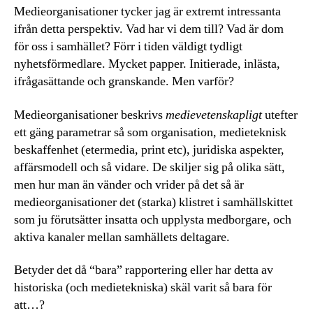
Medieorganisationer tycker jag är extremt intressanta
ifrån detta perspektiv. Vad har vi dem till? Vad är dom
för oss i samhället? Förr i tiden väldigt tydligt
nyhetsförmedlare. Mycket papper. Initierade, inlästa,
ifrågasättande och granskande. Men varför?
Medieorganisationer beskrivs
medievetenskapligt
utefter
ett gäng parametrar så som organisation, medieteknisk
beskaffenhet (etermedia, print etc), juridiska aspekter,
affärsmodell och så vidare. De skiljer sig på olika sätt,
men hur man än vänder och vrider på det så är
medieorganisationer det (starka) klistret i samhällskittet
som ju förutsätter insatta och upplysta medborgare, och
aktiva kanaler mellan samhällets deltagare.
Betyder det då “bara” rapportering eller har detta av
historiska (och medietekniska) skäl varit så bara för
att…?