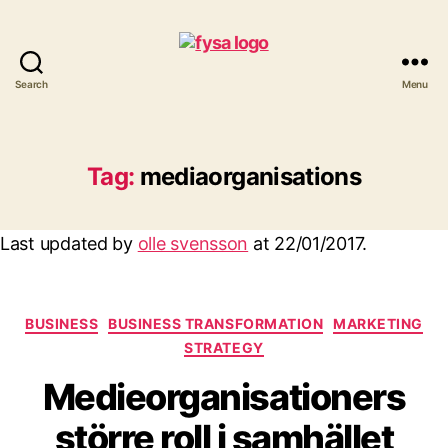
Search
Menu
funny
you
should
ask
Tag:
mediaorganisations
Last updated by
olle svensson
at
22/01/2017
.
Categories
BUSINESS
BUSINESS TRANSFORMATION
MARKETING
STRATEGY
Medieorganisationers
större roll i samhället